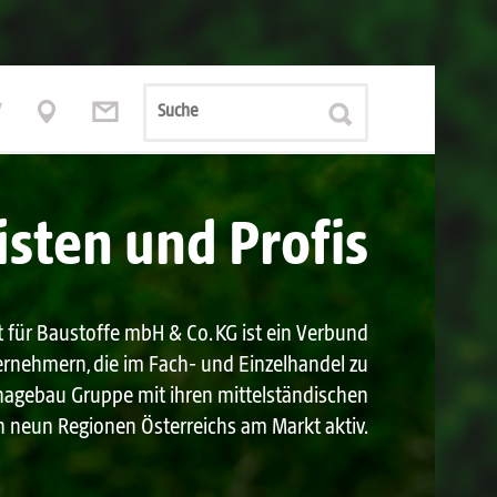





isten und Profis
Service
Unsere Sorgfaltspflichten
Leistungserklärungen
 für Baustoffe mbH & Co. KG ist ein Verbund
ernehmern, die im Fach- und Einzelhandel zu
Normenindex
e hagebau Gruppe mit ihren mittel­ständischen
Baurecht
in neun Regionen Österreichs am Markt aktiv.