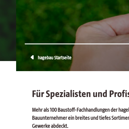
hagebau Fachhandel
Geschäftsführung und
Aufsichtsrat
Leistungen
Mitgliedschaften
Gesellschafter
werden
Pressecenter

hagebau Startseite
Für Spezialisten und Profi
Mehr als 100 Baustoff-Fachhandlungen der hageb
Bauunternehmer ein breites und tiefes Sortiment
Gewerke abdeckt.