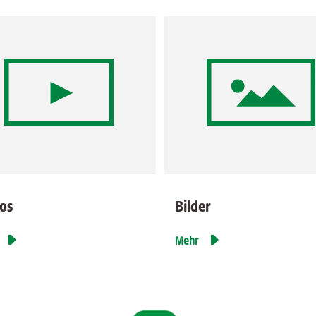
os
Bilder


Mehr