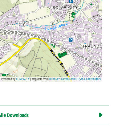
| Powered by
KOMPASS ®
| Map data by ©
KOMPASS Karten GmbH
,
OSM & Contributors

Alle Downloads